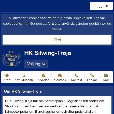
Logga in
Vi använder cookies för att ge dig bästa upplevelsen. Läs vår
cookiepolicy
här
. Genom att fortsätta använda tjänsten godkänner du
denna.
Okej
HK Silwing-Troja
Välj lag
Start
Om klubben
Styrelse
Gästbok
Kontakt
Länkar
Mer
Om HK Silwing-Troja
I HK Silwing/Troja har sin hemmaplan i Högdalshallen söder om
Stockholm men bedriver sin verksamhet även i bland annat
Kämpetorpshallen, Bandhagshallen och Skarpnäckshallen.