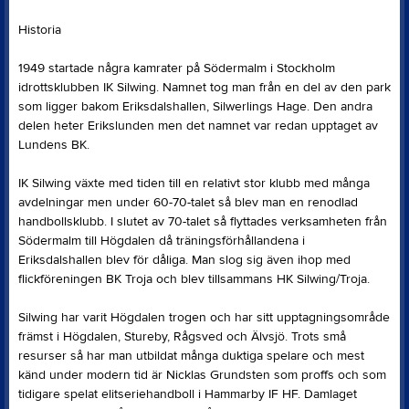
Historia
1949 startade några kamrater på Södermalm i Stockholm
idrottsklubben IK Silwing. Namnet tog man från en del av den park
som ligger bakom Eriksdalshallen, Silwerlings Hage. Den andra
delen heter Erikslunden men det namnet var redan upptaget av
Lundens BK.
IK Silwing växte med tiden till en relativt stor klubb med många
avdelningar men under 60-70-talet så blev man en renodlad
handbollsklubb. I slutet av 70-talet så flyttades verksamheten från
Södermalm till Högdalen då träningsförhållandena i
Eriksdalshallen blev för dåliga. Man slog sig även ihop med
flickföreningen BK Troja och blev tillsammans HK Silwing/Troja.
Silwing har varit Högdalen trogen och har sitt upptagningsområde
främst i Högdalen, Stureby, Rågsved och Älvsjö. Trots små
resurser så har man utbildat många duktiga spelare och mest
känd under modern tid är Nicklas Grundsten som proffs och som
tidigare spelat elitseriehandboll i Hammarby IF HF. Damlaget